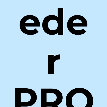
ede
r
PRO